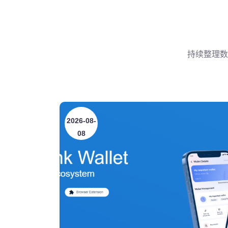
持续整理数
2026-08-
08