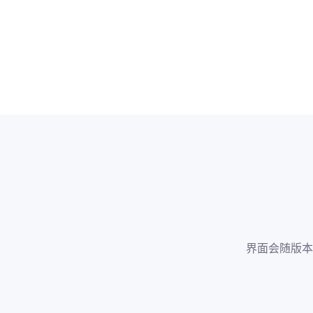
界面会随版本