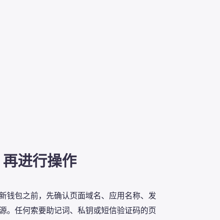
，再进行操作
新钱包之前，先确认页面域名、应用名称、发
源。任何索要助记词、私钥或短信验证码的页