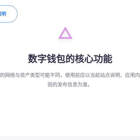
说明
数字钱包的核心功能
的网络与资产类型可能不同，使用前应以当前站点说明、应用内
验的发布信息为准。