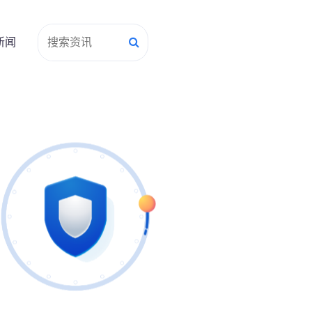
新闻
搜索文章