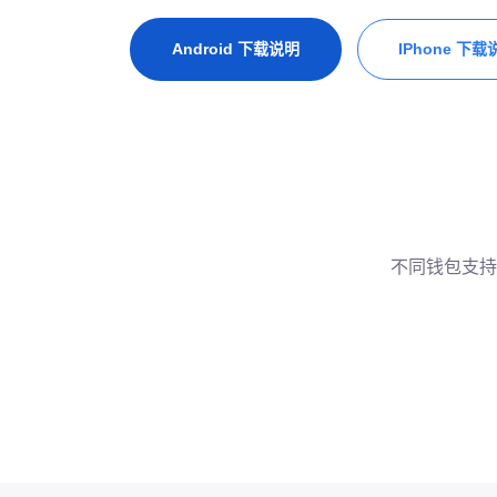
管理您的Web3数字资产。
Android 下载说明
IPhone 下载
不同钱包支持