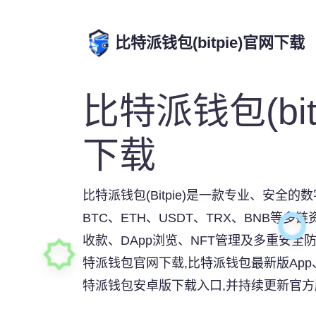
比特派钱包(bitpie)官网下载
比特派钱包(bit
下载
比特派钱包(Bitpie)是一款专业、安全的
BTC、ETH、USDT、TRX、BNB等多
收款、DApp浏览、NFT管理及多重安
特派钱包官网下载,比特派钱包最新版App、
特派钱包安卓版下载入口,并持续更新官
用指南和常见问题,帮助用户快速体验全球