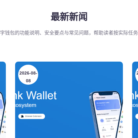
最新新闻
字钱包的功能说明、安全要点与常见问题，帮助读者按实际任务
2026-08-
08