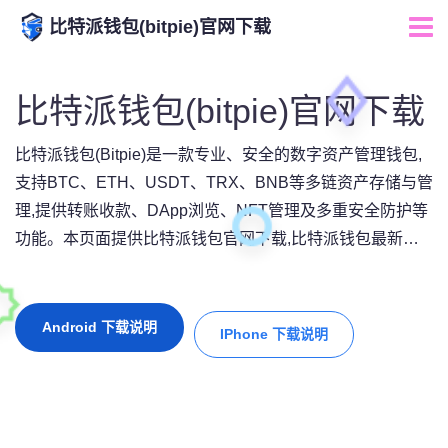
比特派钱包(bitpie)官网下载
比特派钱包(bitpie)官网下载
比特派钱包(Bitpie)是一款专业、安全的数字资产管理钱包,
支持BTC、ETH、USDT、TRX、BNB等多链资产存储与管
理,提供转账收款、DApp浏览、NFT管理及多重安全防护等
功能。本页面提供比特派钱包官网下载,比特派钱包最新版
App、Bitpie钱包官方下载及比特派钱包安卓版下载入口,并
持续更新官方版本信息、安装教程、使用指南和常见问题,
帮助用户快速体验全球领先的数字钱包服务,安全管理您的
Android 下载说明
IPhone 下载说明
Web3数字资产。