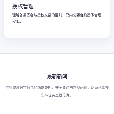
授权管理
理解普通签名与授权交易的区别，只向必要合约授予合理
权限。
最新新闻
持续整理数字钱包的功能说明、安全要点与常见问题，帮助读者按
实际任务查找信息。