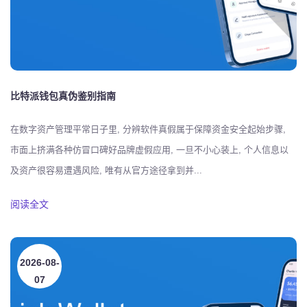
比特派钱包真伪鉴别指南
在数字资产管理平常日子里, 分辨软件真假属于保障资金安全起始步骤,
市面上挤满各种仿冒口碑好品牌虚假应用, 一旦不小心装上, 个人信息以
及资产很容易遭遇风险, 唯有从官方途径拿到并...
阅读全文
2026-08-
07