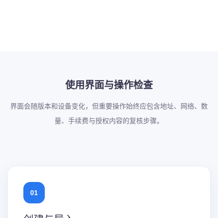
使用界面与操作检查
界面会随版本和设备变化，但重要操作始终应包含地址、网络、数
量、手续费与授权内容的复核步骤。
01