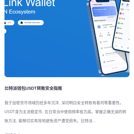
比特派钱包USDT转账安全指南
我于加密货币领域历经多年沉浮, 深切明白安全转账有着何等重要性。
USDT身为主流稳定币, 在日常当中使用频率极为高。掌握正确无误的转
账方法, 能够切实有效地避免资产遭受损失。比特派...