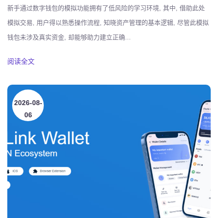
新手通过数字钱包的模拟功能拥有了低风险的学习环境, 其中, 借助此处
模拟交易, 用户得以熟悉操作流程, 知晓资产管理的基本逻辑, 尽管此模拟
钱包未涉及真实资金, 却能够助力建立正确...
阅读全文
2026-08-
06