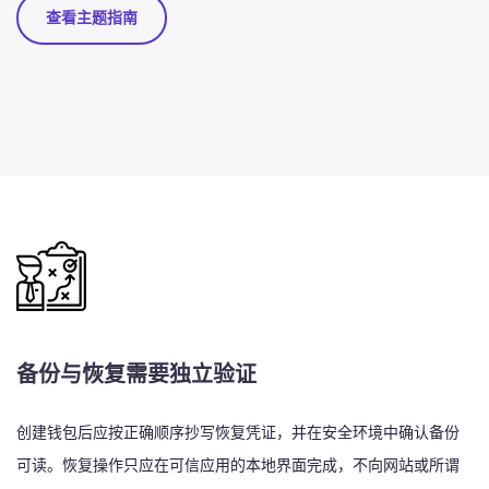
查看主题指南
备份与恢复需要独立验证
创建钱包后应按正确顺序抄写恢复凭证，并在安全环境中确认备份
可读。恢复操作只应在可信应用的本地界面完成，不向网站或所谓