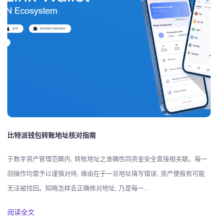
比特派钱包转账地址核对指南
于数字资产管理范畴内, 转账地址之准确性同资金安全直接相关联。每一
回操作均需予以谨慎对待, 缘由在于一旦地址填写错误, 资产便极有可能
无法被找回。知晓怎样去正确核对地址, 乃是每一...
阅读全文