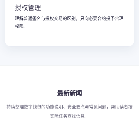
授权管理
理解普通签名与授权交易的区别，只向必要合约授予合理
权限。
最新新闻
持续整理数字钱包的功能说明、安全要点与常见问题，帮助读者按
实际任务查找信息。