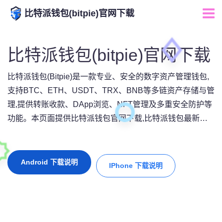
比特派钱包(bitpie)官网下载
比特派钱包(bitpie)官网下载
比特派钱包(Bitpie)是一款专业、安全的数字资产管理钱包,
支持BTC、ETH、USDT、TRX、BNB等多链资产存储与管
理,提供转账收款、DApp浏览、NFT管理及多重安全防护等
功能。本页面提供比特派钱包官网下载,比特派钱包最新版
App、Bitpie钱包官方下载及比特派钱包安卓版下载入口,并
持续更新官方版本信息、安装教程、使用指南和常见问题,
帮助用户快速体验全球领先的数字钱包服务,安全管理您的
Android 下载说明
IPhone 下载说明
Web3数字资产。