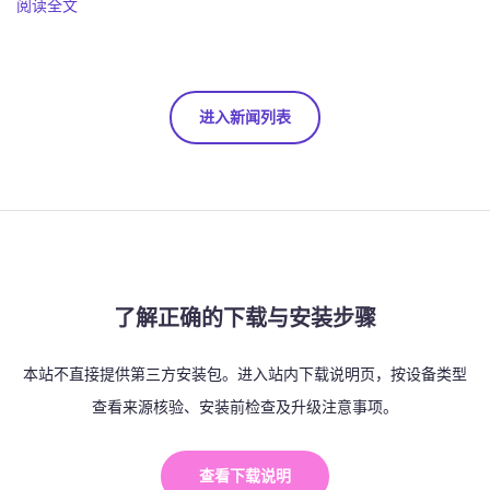
阅读全文
进入新闻列表
了解正确的下载与安装步骤
本站不直接提供第三方安装包。进入站内下载说明页，按设备类型
查看来源核验、安装前检查及升级注意事项。
查看下载说明