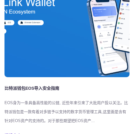
比特派钱包EOS导入安全指南
EOS身为一条具备高性能的公链, 近些年来引来了大批用户投以关注。比
特派钱包是一款有着对多链予以支持的数字货币管理工具,这里面是含有
针对EOS资产的支持的。对于那些期望把EOS资产...