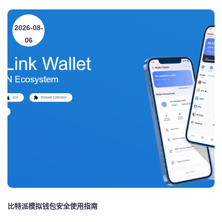
2026-08-
06
比特派模拟钱包安全使用指南