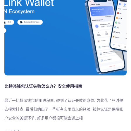
比特派钱包认证失败怎么办？安全使用指南
最近于比特派钱包使用进程里, 碰到了认证失败的麻烦, 为此花了些时候
去摸索排查, 最后归纳出了一些挺有实用意义的经验, 钱包认证是保障账
户安全的关键环节, 好多用户都很可能会遇上相...