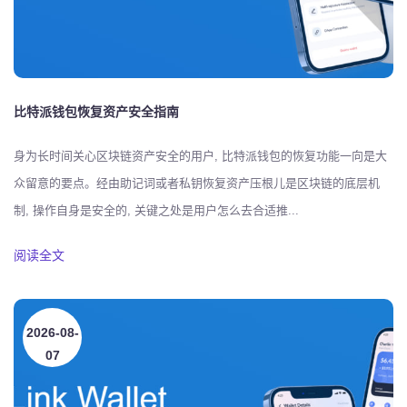
比特派钱包恢复资产安全指南
身为长时间关心区块链资产安全的用户, 比特派钱包的恢复功能一向是大
众留意的要点。经由助记词或者私钥恢复资产压根儿是区块链的底层机
制, 操作自身是安全的, 关键之处是用户怎么去合适推...
阅读全文
2026-08-
07