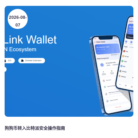
2026-08-
07
狗狗币转入比特派安全操作指南