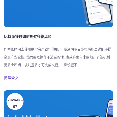
比特派钱包如何规避多签风险
作为长时间去使用数字资产钱包的用户, 我深切明白多签功能虽说能够提
高资产安全性, 然而要是操作不适当的话, 也或许会带来麻烦。多签机制
需多个私钥一块儿签名才可完成交易, 一旦设置不...
阅读全文
2026-08-
07