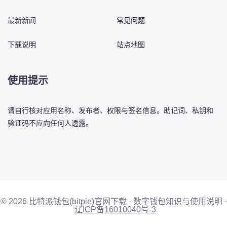
最新新闻
常见问题
下载说明
站点地图
使用提示
请自行核对应用名称、发布者、权限与签名信息。助记词、私钥和
验证码不应向任何人透露。
© 2026 比特派钱包(bitpie)官网下载 · 数字钱包知识与使用说明 ·
辽ICP备16010040号-3