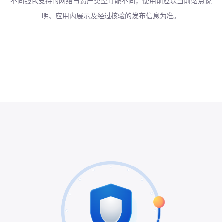
不同钱包支持的网络与资产类型可能不同，使用前应以当前站点说
明、应用内展示及经过核验的发布信息为准。