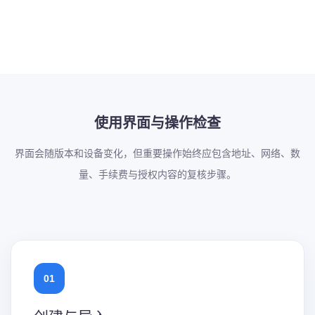
使用界面与操作检查
界面会随版本和设备变化，但重要操作始终应包含地址、网络、数
量、手续费与授权内容的复核步骤。
01