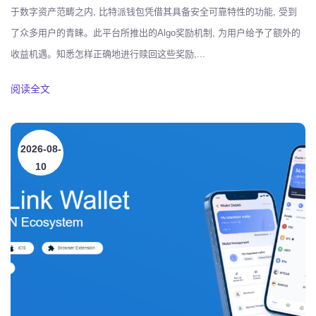
于数字资产范畴之内, 比特派钱包凭借其具备安全可靠特性的功能, 受到
了众多用户的青睐。此平台所推出的Algo奖励机制, 为用户给予了额外的
收益机遇。知悉怎样正确地进行赎回这些奖励,...
阅读全文
2026-08-
10