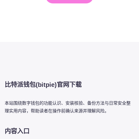
比特派钱包(bitpie)官网下载
本站围绕数字钱包的功能认识、安装核验、备份方法与日常安全整
理实用内容，帮助读者在操作前确认来源并理解风险。
内容入口