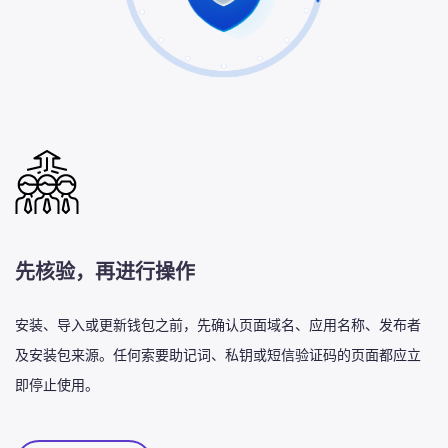
先核验，再进行操作
安装、导入或更新钱包之前，先确认页面域名、应用名称、发布者
及安装包来源。任何索要助记词、私钥或短信验证码的页面都应立
即停止使用。