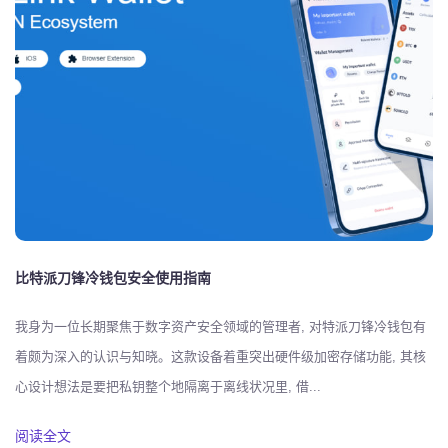
比特派刀锋冷钱包安全使用指南
我身为一位长期聚焦于数字资产安全领域的管理者, 对特派刀锋冷钱包有
着颇为深入的认识与知晓。这款设备着重突出硬件级加密存储功能, 其核
心设计想法是要把私钥整个地隔离于离线状况里, 借...
阅读全文