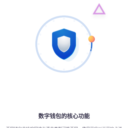
数字钱包的核心功能