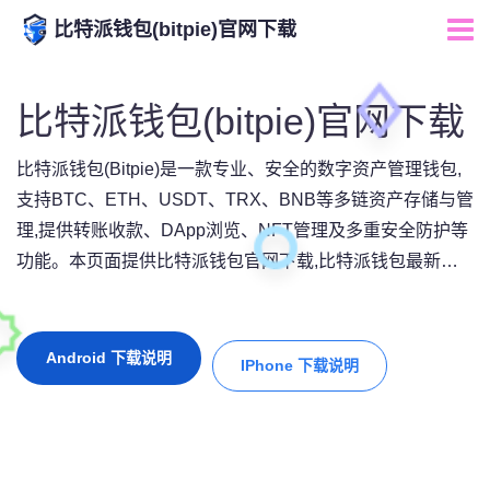
比特派钱包(bitpie)官网下载
比特派钱包(bitpie)官网下载
比特派钱包(Bitpie)是一款专业、安全的数字资产管理钱包,
支持BTC、ETH、USDT、TRX、BNB等多链资产存储与管
理,提供转账收款、DApp浏览、NFT管理及多重安全防护等
功能。本页面提供比特派钱包官网下载,比特派钱包最新版
App、Bitpie钱包官方下载及比特派钱包安卓版下载入口,并
持续更新官方版本信息、安装教程、使用指南和常见问题,
帮助用户快速体验全球领先的数字钱包服务,安全管理您的
Android 下载说明
IPhone 下载说明
Web3数字资产。