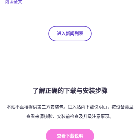
阅读全文
进入新闻列表
了解正确的下载与安装步骤
本站不直接提供第三方安装包。进入站内下载说明页，按设备类型
查看来源核验、安装前检查及升级注意事项。
查看下载说明