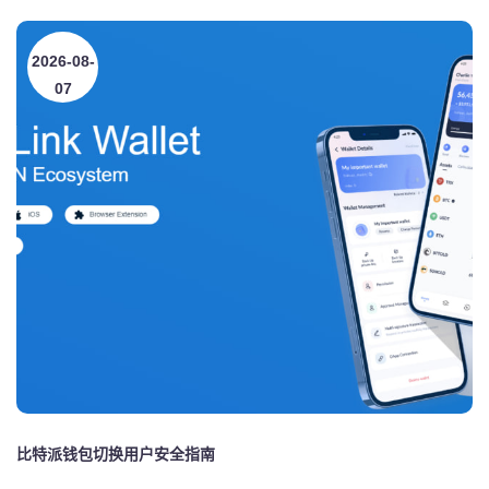
2026-08-
07
比特派钱包切换用户安全指南