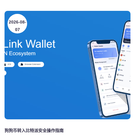
2026-08-
07
狗狗币转入比特派安全操作指南