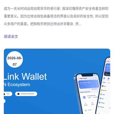
成为一名长时间运用加密货币的老行家, 我深切懂得资产安全有着怎样的
重要意义。因为比特派钱包具备简洁的界面以及良好的安全性, 所以受到
众多用户的喜爱。把狗狗币转到比特派并非繁杂, 然...
阅读全文
2026-08-
07