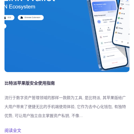
比特派苹果版安全使用指南
流行于数字资产管理领域的那样一款颇为工具, 是比特派, 其苹果版给广
大用户带来了便捷无比的手机端使用体验, 它作为去中心化钱包, 有独特
优势, 可让用户独立自主掌握资产私钥, 不像...
阅读全文