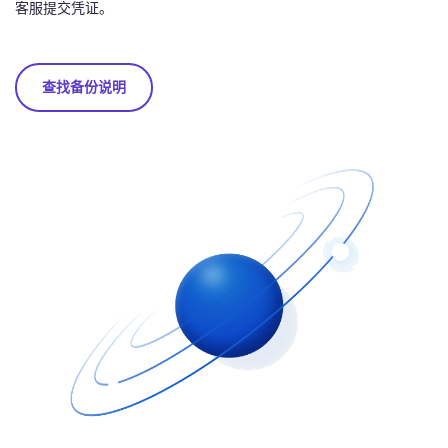
客服提交凭证。
查找备份说明