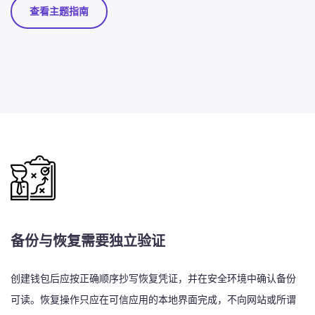
查看主题指南
备份与恢复需要独立验证
创建钱包后应按正确顺序抄写恢复凭证，并在安全环境中确认备份
可读。恢复操作只应在可信应用的本地界面完成，不向网站或所谓