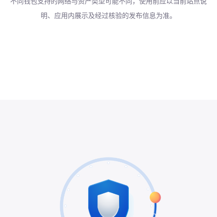
不同钱包支持的网络与资产类型可能不同，使用前应以当前站点说
明、应用内展示及经过核验的发布信息为准。