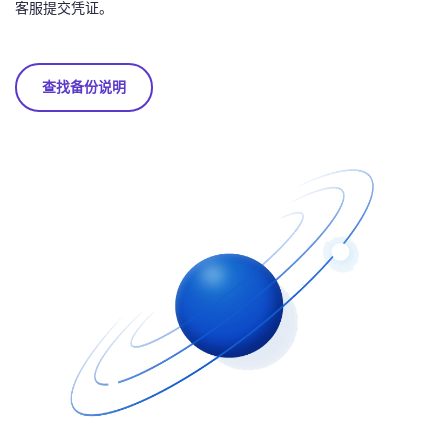
客服提交凭证。
查找备份说明