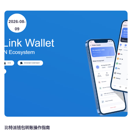
2026-08-
09
比特派钱包转账操作指南