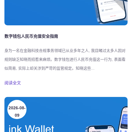
数字钱包人民币充值安全指南
身为一名在金融科技合规事务领域已从业多年之人, 我目睹过太多人因对
规则缺乏知晓而招惹来麻烦。数字钱包进行人民币充值这一行为, 表面看
似简易, 实际上却关涉到严苛的监管规定。知晓这些...
阅读全文
2026-08-
09