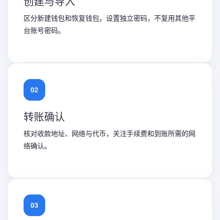
创建与导入
区分新建钱包和恢复钱包，设置独立密码，不复用其他平
台账号密码。
02
转账确认
核对收款地址、网络与代币，关注手续费和到账所需的网
络确认。
03