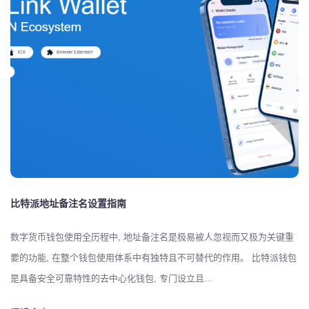
比特派地址备注名设置指南
数字货币钱包使用全历程中, 地址备注名是极易被人忽视而又极为关键重
要的功能, 在整个钱包使用体系中有独特且不可替代的作用。 比特派钱包
是具备安全可靠特性的去中心化钱包, 专门设立且...