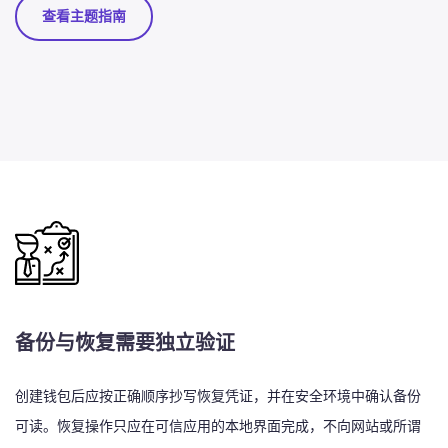
查看主题指南
备份与恢复需要独立验证
创建钱包后应按正确顺序抄写恢复凭证，并在安全环境中确认备份
可读。恢复操作只应在可信应用的本地界面完成，不向网站或所谓