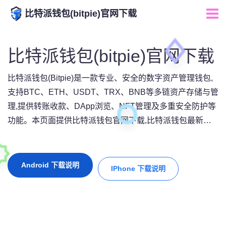
比特派钱包(bitpie)官网下载
比特派钱包(bitpie)官网下载
比特派钱包(Bitpie)是一款专业、安全的数字资产管理钱包,
支持BTC、ETH、USDT、TRX、BNB等多链资产存储与管
理,提供转账收款、DApp浏览、NFT管理及多重安全防护等
功能。本页面提供比特派钱包官网下载,比特派钱包最新版
App、Bitpie钱包官方下载及比特派钱包安卓版下载入口,并
持续更新官方版本信息、安装教程、使用指南和常见问题,
帮助用户快速体验全球领先的数字钱包服务,安全管理您的
Android 下载说明
IPhone 下载说明
Web3数字资产。