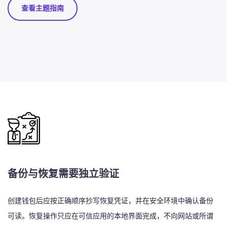
查看主题指南
备份与恢复需要独立验证
创建钱包后应按正确顺序抄写恢复凭证，并在安全环境中确认备份
可读。恢复操作只应在可信应用的本地界面完成，不向网站或所谓