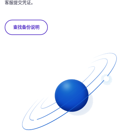
客服提交凭证。
查找备份说明