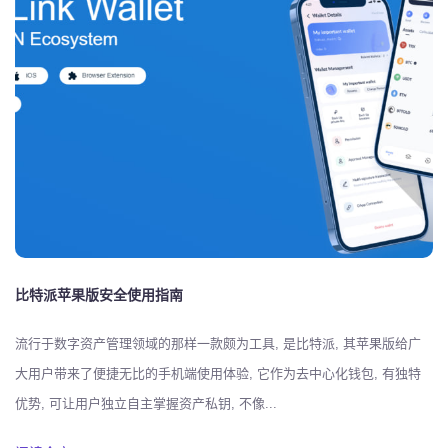
比特派苹果版安全使用指南
流行于数字资产管理领域的那样一款颇为工具, 是比特派, 其苹果版给广
大用户带来了便捷无比的手机端使用体验, 它作为去中心化钱包, 有独特
优势, 可让用户独立自主掌握资产私钥, 不像...