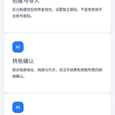
创建与导入
区分新建钱包和恢复钱包，设置独立密码，不复用其他平
台账号密码。
02
转账确认
核对收款地址、网络与代币，关注手续费和到账所需的网
络确认。
03