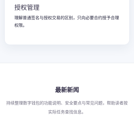
授权管理
理解普通签名与授权交易的区别，只向必要合约授予合理
权限。
最新新闻
持续整理数字钱包的功能说明、安全要点与常见问题，帮助读者按
实际任务查找信息。